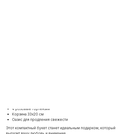
L
Количество
Добавить в корзину
Великолепный букет "Пинк Флойд" – это сочетание яркости и
утонченности, идеально подходящее для особенных моментов. Мы
предлагаем три размера этого букета, чтобы вы могли выбрать
идеальный вариант для вашего случая.
Букет размера S:
17 роз "Пинк Флойд" (80 см)
4 розовые гортензии
Корзина 33x20 см
Оазис для продления свежести
Этот компактный букет станет идеальным подарком, который
выразит вашу любовь и внимание.