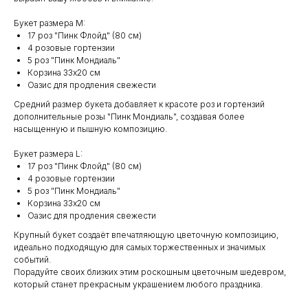
Букет размера M:
17 роз "Пинк Флойд" (80 см)
4 розовые гортензии
5 роз "Пинк Мондиаль"
Корзина 33x20 см
Оазис для продления свежести
Средний размер букета добавляет к красоте роз и гортензий
дополнительные розы "Пинк Мондиаль", создавая более
насыщенную и пышную композицию.
Букет размера L:
17 роз "Пинк Флойд" (80 см)
4 розовые гортензии
5 роз "Пинк Мондиаль"
Корзина 33x20 см
Оазис для продления свежести
Крупный букет создаёт впечатляющую цветочную композицию,
идеально подходящую для самых торжественных и значимых
событий.
Порадуйте своих близких этим роскошным цветочным шедевром,
который станет прекрасным украшением любого праздника.