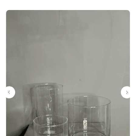
Подарки к каждому букету
Открытка с вашими
Подкормка для
пожеланиями
цветов