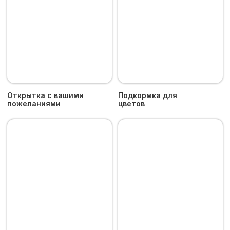
Политика конфиденциальности
Москва, м. «Рижская», Проспект Мира 92,
корп. 1, офис 216
+7 916 843 44 45
tcvetok5y@yandex.ru
Время работы
Пн–Сб: 08:00 - 19:00
Доставка букетов от 2250 руб.
по Москве и Московской
области за 180 минут
Пятый Цветок © 2024 - Все права защищены.