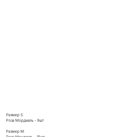
L
XL
Количество
Добавить в корзину
Элегантный букет из белых роз Мондиаль – классика, которая
никогда не выйдет из моды. Станет идеальным подарком для
любого случая.
Размер S:
Роза Мордиаль - 9шт
Размер M:
Роза Мондиаль - 15шт