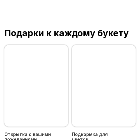
О Пятом Цветке
Уход за цветами
Доставка и оплата
Возврат
Контакты
Пользовательское соглашение
Политика конфиденциальности
Москва, м. «Рижская», Проспект Мира 92,
корп. 1, офис 216
+7 916 843 44 45
tcvetok5y@yandex.ru
Время работы
Пн–Сб: 08:00 - 19:00
Доставка букетов от 2250 руб.
по Москве и Московской
области за 180 минут