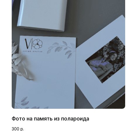
Инструкция к
Упаковка и аквабокс
букету
Наши цветы
Букеты
Галерея
Фото на память из полароида
Информация
300
р.