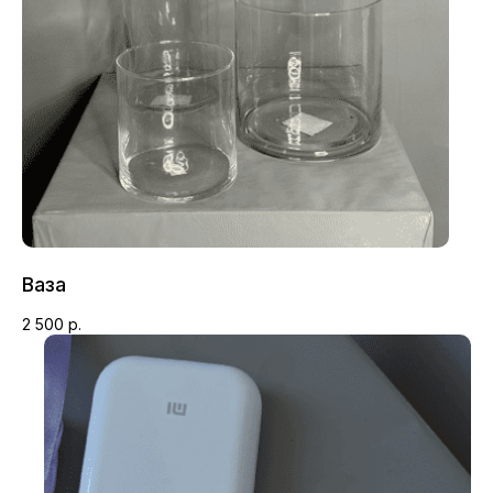
Подарки к каждому букету
Ваза
2 500
р.
Открытка с вашими
Подкормка для
пожеланиями
цветов