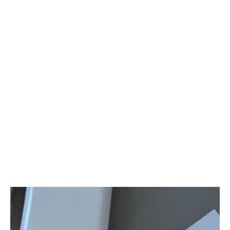
утончённой красотой и роскошным ароматом, создадут идеальное
дополнение к вашему образу невесты.
Этот букет станет прекрасным выбором для невест, стремящихся к
классической элегантности с ноткой современного стиля. Пусть
ваш свадебный день будет наполнен красотой и ароматом
роскошных роз Охара! Бутоньерка для жениха в подарок.
Количество цветов в букете - 17шт.
Размер букета: 25х25см (ШхВ)
Подарки к каждому букету