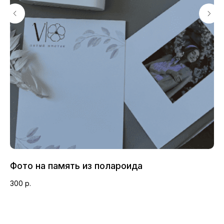
Открытка с вашими
Подкормка для
пожеланиями
цветов
Фото на память из полароида
Ва
300
р.
2 
Инструкция к
Упаковка и аквабокс
букету