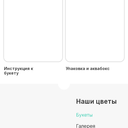
корп. 1, офис 216
+7 916 843 44 45
tcvetok5y@yandex.ru
Время работы
Пн–Сб: 08:00 - 19:00
Доставка букетов от 2250 руб.
по Москве и Московской
области за 180 минут
Пятый Цветок © 2024 - Все права защищены.
Сайт разработан
iuntsevich.cz