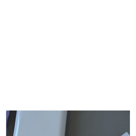
Элегантный букет невесты, воплощающий утонченность и
романтику. Нежные и пышные цветы создают многогранную
композицию, подчеркивая естественную красоту и стиль невесты,
делая ее образ незабываемым в самый важный день.
Состав букета может меняться в зависимости от сезона, однако
расцветка всегда остается одинаковой! Бутоньерка для жениха в
подарок.
Количество цветов в букете: пион Сара Бернар - 5шт, скабиоза,
горошек, кустовая розовая роза, эустома, роза эксплорер - 3шт,
роза пионовидная Кеира - 2шт
Подарки к каждому букету