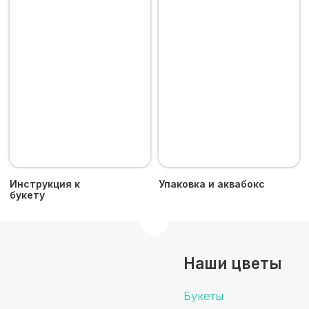
Москва, м. «Рижская», Проспект Мира 92,
корп. 1, офис 216
+7 916 843 44 45
tcvetok5y@yandex.ru
Время работы
Пн–Сб: 08:00 - 19:00
Доставка букетов от 2250 руб.
по Москве и Московской
области за 180 минут
Пятый Цветок © 2024 - Все права защищены.
Сайт разработан
iuntsevich.cz