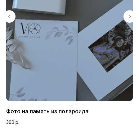
Открытка с вашими
Подкормка для
пожеланиями
цветов
Фото на память из полароида
Ва
300
р.
2 
Инструкция к
Упаковка и аквабокс