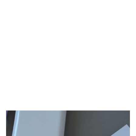
близким вместе с нами.
Состав:
Хризантема Супербоул - 9 шт,
Хризантема Густав - 10шт.
ДxШxВ: 30x30x50 мм
Подарки к каждому букету