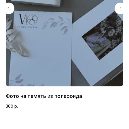
Открытка с вашими
Подкормка для
пожеланиями
цветов
Фото на память из полароида
Ва
300
р.
2 
Инструкция к
Упаковка и аквабокс
букету