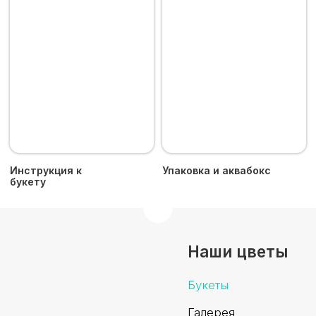
корп. 1, офис 216
+7 916 843 44 45
tcvetok5y@yandex.ru
Время работы
Пн–Сб: 08:00 - 19:00
Доставка букетов от 2250 руб.
по Москве и Московской
области за 180 минут
Пятый Цветок © 2024 - Все права защищены.
Сайт разработан
iuntsevich.cz