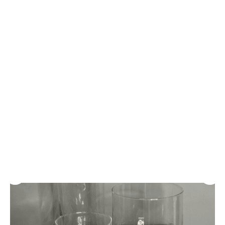
Размер букета 35х45 см.
Количество цветов в букете - 9 шт.
Подарки к каждому букету