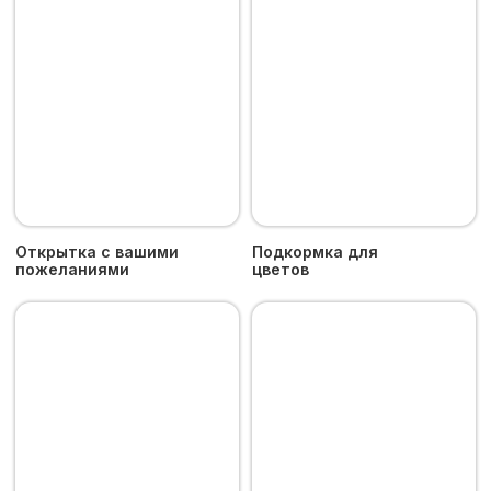
Букеты
Галерея
Информация
О Пятом Цветке
Уход за цветами
Доставка и оплата
Возврат
Контакты
Пользовательское соглашение
Политика конфиденциальности
Москва, м. «Рижская», Проспект Мира 92,
корп. 1, офис 216
+7 916 843 44 45
tcvetok5y@yandex.ru