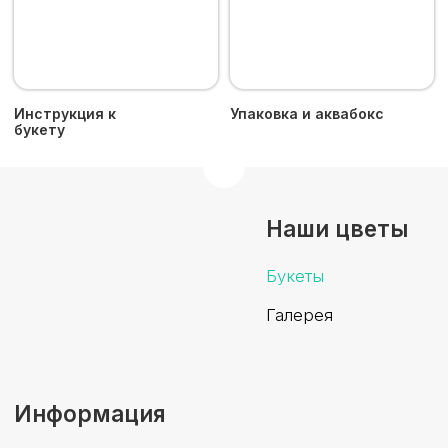
Время работы
Пн–Сб: 08:00 - 19:00
Доставка букетов от 2250 руб.
по Москве и Московской
области за 180 минут
Пятый Цветок © 2024 - Все права защищены.
Сайт разработан
iuntsevich.cz